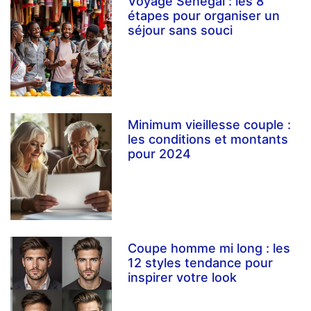
Voyage Sénégal : les 8
étapes pour organiser un
séjour sans souci
Minimum vieillesse couple :
les conditions et montants
pour 2024
Coupe homme mi long : les
12 styles tendance pour
inspirer votre look