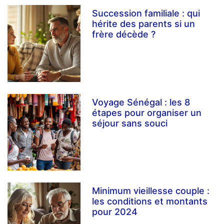
Succession familiale : qui
hérite des parents si un
frère décède ?
Voyage Sénégal : les 8
étapes pour organiser un
séjour sans souci
Minimum vieillesse couple :
les conditions et montants
pour 2024