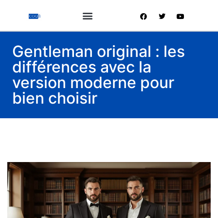
Gentleman original : les
différences avec la
version moderne pour
bien choisir