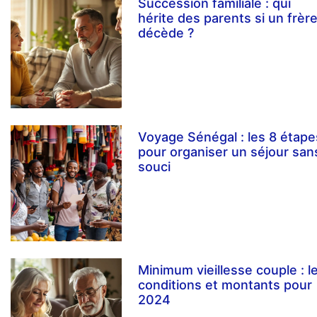
Succession familiale : qui
hérite des parents si un frèr
décède ?
Voyage Sénégal : les 8 étape
pour organiser un séjour san
souci
Minimum vieillesse couple : l
conditions et montants pour
2024