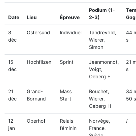
Podium (1-
Tem
Date
Lieu
Épreuve
2-3)
Gag
8
Östersund
Individuel
Tandrevold,
44 m
déc
Wierer,
s
Simon
15
Hochfilzen
Sprint
Jeanmonnot,
21 m
déc
Voigt,
s
Oeberg E
21
Grand-
Mass
Bouchet,
34 
déc
Bornand
Start
Wierer,
50 s
Oeberg H
12
Oberhof
Relais
Norvège,
/
jan
féminin
France,
Suède