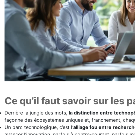
Ce qu’il faut savoir sur les
Derrière la jungle des mots,
la distinction entre technop
façonne des écosystèmes uniques et, franchement, chaque
Un parc technologique, c’est
l’alliage fou entre recherch
avancer l’innovation, parfois à contre-courant, parfois m