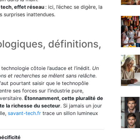
ech, effet réseau
: ici, l’échec se digère, la
des surprises inattendues.
ogiques, définitions,
technologie côtoie l’audace et l’inédit.
Un
ns et recherches se mêlent sans relâche
.
faut pourtant saisir que le technopôle
ntre ses forces sur l’industrie pure,
versitaire.
Étonnamment, cette pluralité de
ute la richesse du secteur
. Si jamais un jour
lle,
savant-tech.fr
trace un sillon lumineux
écificité