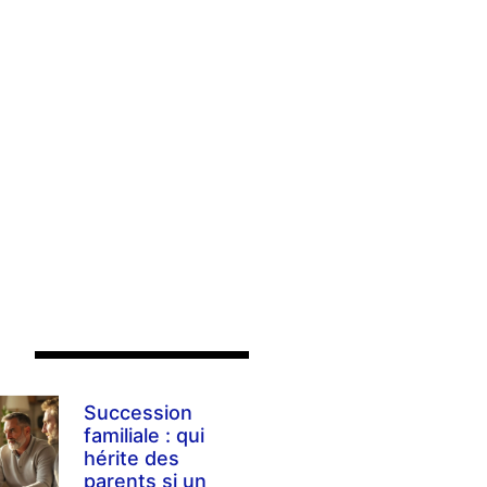
s
Succession
familiale : qui
hérite des
parents si un