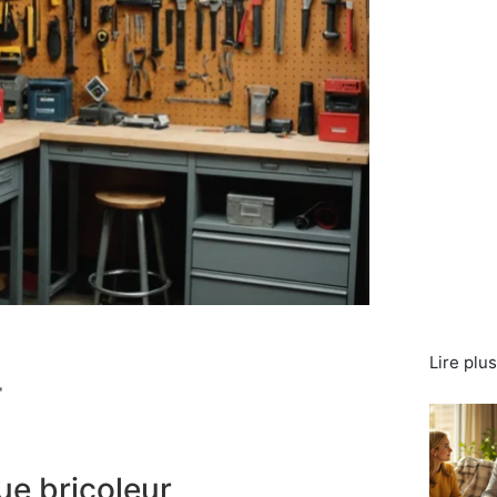
Lire plu
r
ue bricoleur