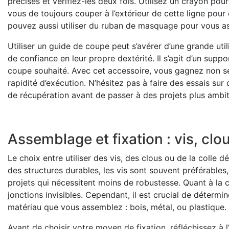
précises et vérifiez-les deux fois. Utilisez un crayon po
vous de toujours couper à l’extérieur de cette ligne pou
pouvez aussi utiliser du ruban de masquage pour vous ass
Utiliser un guide de coupe peut s’avérer d’une grande ut
de confiance en leur propre dextérité. Il s’agit d’un suppo
coupe souhaité. Avec cet accessoire, vous gagnez non s
rapidité d’exécution. N’hésitez pas à faire des essais su
de récupération avant de passer à des projets plus ambit
Assemblage et fixation : vis, clou
Le choix entre utiliser des vis, des clous ou de la colle 
des structures durables, les vis sont souvent préférables,
projets qui nécessitent moins de robustesse. Quant à la col
jonctions invisibles. Cependant, il est crucial de détermi
matériau que vous assemblez : bois, métal, ou plastique.
Avant de choisir votre moyen de fixation, réfléchissez à l’