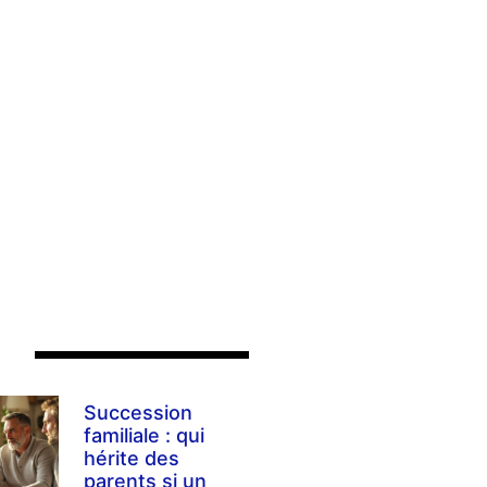
s
Succession
familiale : qui
hérite des
parents si un